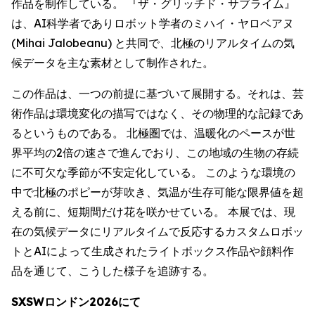
作品を制作している。 『ザ・グリッチド・サブライム』
は、AI科学者でありロボット学者のミハイ・ヤロベアヌ
(Mihai Jalobeanu) と共同で、北極のリアルタイムの気
候データを主な素材として制作された。
この作品は、一つの前提に基づいて展開する。それは、芸
術作品は環境変化の描写ではなく、その物理的な記録であ
るというものである。 北極圏では、温暖化のペースが世
界平均の2倍の速さで進んでおり、この地域の生物の存続
に不可欠な季節が不安定化している。 このような環境の
中で北極のポピーが芽吹き、気温が生存可能な限界値を超
える前に、短期間だけ花を咲かせている。 本展では、現
在の気候データにリアルタイムで反応するカスタムロボッ
トとAIによって生成されたライトボックス作品や顔料作
品を通じて、こうした様子を追跡する。
SXSWロンドン2026にて