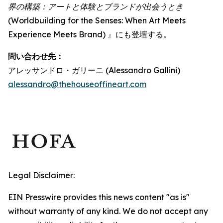
界の構築：アートと体験とブランドが出会うとき
(Worldbuilding for the Senses: When Art Meets
Experience Meets Brand) 』にも登壇する。
問い合わせ先：
アレッサンドロ・ガリーニ (Alessandro Gallini)
alessandro@thehouseoffineart.com
Legal Disclaimer:
EIN Presswire provides this news content "as is"
without warranty of any kind. We do not accept any