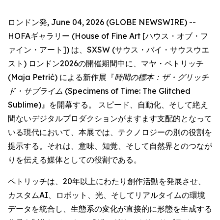
ロンドン発, June 04, 2026 (GLOBE NEWSWIRE) --
HOFAギャラリー (House of Fine Art [ハウス・オブ・フ
ァイン・アート]) は、SXSW (サウス・バイ・サウスウエ
スト) ロンドン2026の開催期間中に、マヤ・ペトリッチ
(Maja Petrić) による新作展『
時間の標本：ザ・グリッチ
ド・サブライム
(Specimens of Time: The Glitched
Sublime)』を開幕する。 スピード、自動化、そして絶え
間ないデジタルプロダクションがますます支配的となって
いる現代において、本展では、テクノロジーの別の役割を
提示する。それは、意味、知覚、そして自然界とのつなが
りを伝える媒体としての役割である。
ペトリッチは、20年以上にわたり創作活動を発展させ、
カスタムAI、ロボット、光、そしてリアルタイムの環境
データを統合し、生態系の変化が直接的に形態を生成する