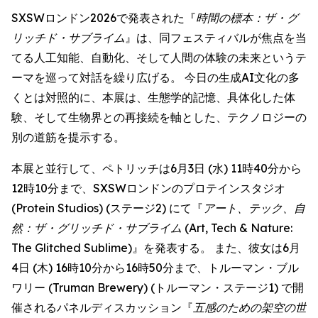
SXSWロンドン2026で発表された『
時間の標本：ザ・グ
リッチド・サブライム
』は、同フェスティバルが焦点を当
てる人工知能、自動化、そして人間の体験の未来というテ
ーマを巡って対話を繰り広げる。 今日の生成AI文化の多
くとは対照的に、本展は、生態学的記憶、具体化した体
験、そして生物界との再接続を軸とした、テクノロジーの
別の道筋を提示する。
本展と並行して、ペトリッチは6月3日 (水) 11時40分から
12時10分まで、SXSWロンドンのプロテインスタジオ
(Protein Studios) (ステージ2) にて『
アート、テック、自
然：ザ・グリッチド・サブライム
(Art, Tech & Nature:
The Glitched Sublime)』を発表する。 また、彼女は6月
4日 (木) 16時10分から16時50分まで、トルーマン・ブル
ワリー (Truman Brewery) (トルーマン・ステージ1) で開
催されるパネルディスカッション『
五感のための架空の世