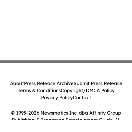
About
Press Release Archive
Submit Press Release
Terms & Conditions
Copyright/DMCA Policy
Privacy Policy
Contact
© 1995-2026 Newsmatics Inc. dba Affinity Group
Publishing & Tennessee Entertainment Guide. All
Rights Reserved.