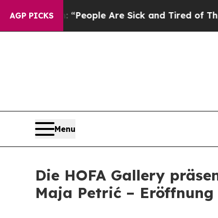
igan Win: “People Are Sick and Tired of This Poli
AGP PICKS
Menu
Die HOFA Gallery präsen
Maja Petrić – Eröffnun