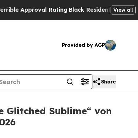
e Approval Rating
Black Residents Warned of Abu
View all
Provided by AGP
Share
e Glitched Sublime“ von
2026