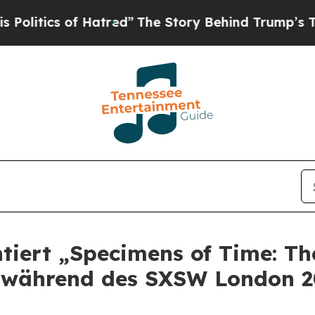
tics of Hatred”
The Story Behind Trump’s Terribl
tiert „Specimens of Time: Th
g während des SXSW London 