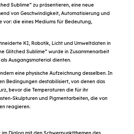
tched Sublime“
zu präsentieren, eine neue
hmend von Geschwindigkeit, Automatisierung und
ie vor: die eines Mediums für Bedeutung,
chneiderte KI, Robotik, Licht und Umweltdaten in
The Glitched Sublime“ wurde in Zusammenarbeit
 als Ausgangsmaterial dienten.
ondern eine physische Aufzeichnung desselben. In
len Bedingungen destabilisiert, von denen das
z, bevor die Temperaturen die für ihr
asten-Skulpturen und Pigmentarbeiten, die von
en reagieren.
t im Dialog mit den Schwerpunktthemen des