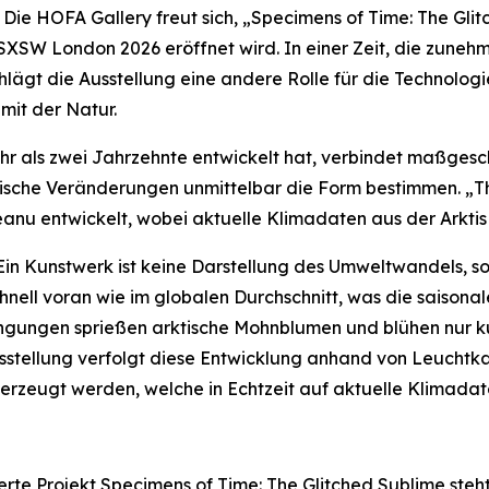
e HOFA Gallery freut sich,
„Specimens of Time: The Gli
 SXSW London 2026 eröffnet wird. In einer Zeit, die zune
chlägt die Ausstellung eine andere Rolle für die Technolog
it der Natur.
mehr als zwei Jahrzehnte entwickelt hat, verbindet maßges
ogische Veränderungen unmittelbar die Form bestimmen. „
anu entwickelt, wobei aktuelle Klimadaten aus der Arktis
Ein Kunstwerk ist keine Darstellung des Umweltwandels, s
hnell voran wie im globalen Durchschnitt, was die saisona
ngungen sprießen arktische Mohnblumen und blühen nur kur
usstellung verfolgt diese Entwicklung anhand von Leuchtk
zeugt werden, welche in Echtzeit auf aktuelle Klimadat
rte Projekt
Specimens of Time: The Glitched Sublime
steh