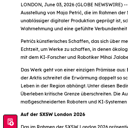
LONDON, June 03, 2026 (GLOBE NEWSWIRE) -- Di
Ausstellung von Maja Petrić, die im Rahmen der
unablässiger digitaler Produktion geprägt ist, s
Wahrnehmung und eine gefühlte Verbundenheit m
Petrićs künstlerisches Schaffen, das sich über 
Echtzeit, um Werke zu schaffen, in denen ökol
mit dem KI-Forscher und Robotiker Mihai Jalobe
Das Werk geht von einer einzigen Prämisse aus: 
der Arktis schreitet die Erwärmung doppelt so sc
Leben in der Region abhängt. Unter diesen Bedi
Überleben kritische Grenze überschreiten. Die A
maßgeschneiderten Robotern und KI-Systemen er
Auf der SXSW London 2026
Das im Rahmen der SXSW London 2026 präsentie