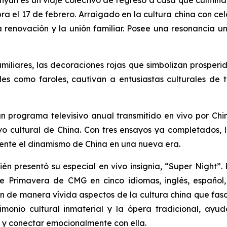
nyun es un viaje colectivo de regreso a casa que culmina
a el 17 de febrero. Arraigado en la cultura china con cel
la renovación y la unión familiar. Posee una resonancia 
miliares, las decoraciones rojas que simbolizan prosperi
ales como faroles, cautivan a entusiastas culturales d
n programa televisivo anual transmitido en vivo por Chi
vo cultural de China. Con tres ensayos ya completados
mente el dinamismo de China en una nueva era.
n presentó su especial en vivo insignia, “Super Night”
 Primavera de CMG en cinco idiomas, inglés, español, 
 de manera vívida aspectos de la cultura china que fascin
rimonio cultural inmaterial y la ópera tradicional, a
a y conectar emocionalmente con ella.