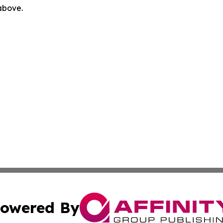
 above.
owered By