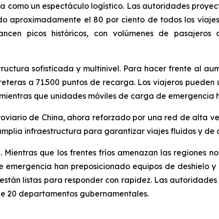
ta como un espectáculo logístico. Las autoridades proy
 aproximadamente el 80 por ciento de todos los viajes 
lcancen picos históricos, con volúmenes de pasajeros
ructura sofisticada y multinivel. Para hacer frente al aume
eteras a 71.500 puntos de recarga. Los viajeros pueden
, mientras que unidades móviles de carga de emergencia h
roviario de China, ahora reforzado por una red de alta vel
plia infraestructura para garantizar viajes fluidos y de
Mientras que los frentes fríos amenazan las regiones nort
 emergencia han preposicionado equipos de deshielo y 
s, están listas para responder con rapidez. Las autoridade
 de 20 departamentos gubernamentales.