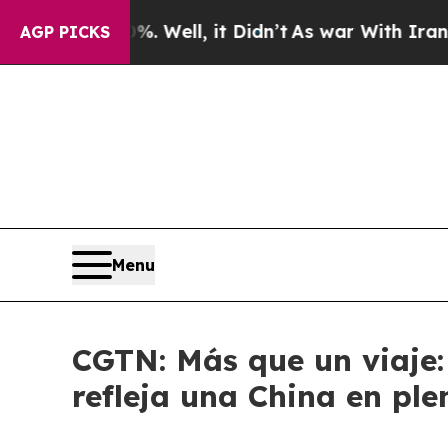
d 40%. Well, it Didn’t
As war With Iran Drove o
AGP PICKS
Menu
CGTN: Más que un viaje: 
refleja una China en pl