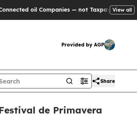
ted oil Companies — not Taxpayers — the Chance 
View all
Provided by AGP
Share
 Festival de Primavera