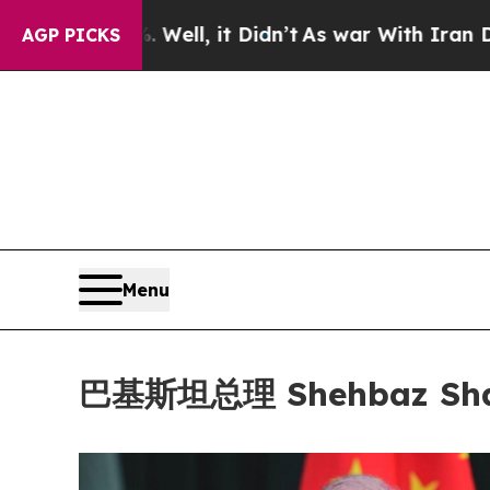
%. Well, it Didn’t
As war With Iran Drove oil P
AGP PICKS
Menu
巴基斯坦总理 Shehbaz S