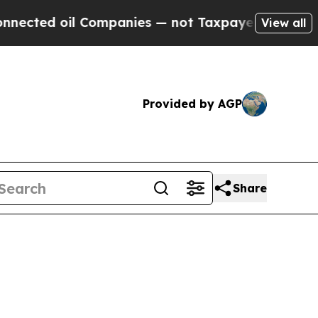
oil Companies — not Taxpayers — the Chance to C
View all
Provided by AGP
Share